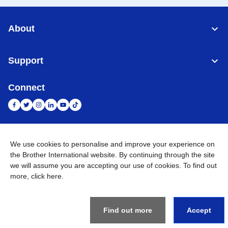
About
Support
Connect
Indonesia
Jaringan Global
We use cookies to personalise and improve your experience on
the Brother International website. By continuing through the site
Privacy Policy
we will assume you are accepting our use of cookies. To find out
Ketentuan Penggunaan
Site Map
Kunjungi Situs Global
more,
click here
.
©
2026
BROTHER INTERNATIONAL SALES INDONESIA All
Rights Reserved
Find out more
Accept