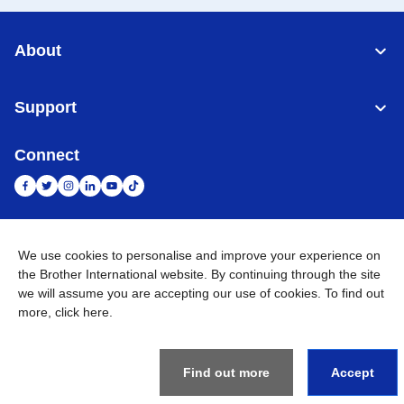
About
Support
Connect
Indonesia
Jaringan Global
We use cookies to personalise and improve your experience on
the Brother International website. By continuing through the site
Privacy Policy
we will assume you are accepting our use of cookies. To find out
Ketentuan Penggunaan
Site Map
Kunjungi Situs Global
more,
click here
.
©
2026
BROTHER INTERNATIONAL SALES INDONESIA All
Rights Reserved
Find out more
Accept