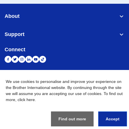
About
Support
Connect
Indonesia
Jaringan Global
We use cookies to personalise and improve your experience on
the Brother International website. By continuing through the site
Privacy Policy
we will assume you are accepting our use of cookies. To find out
Ketentuan Penggunaan
Site Map
Kunjungi Situs Global
more,
click here
.
©
2026
BROTHER INTERNATIONAL SALES INDONESIA All
Rights Reserved
Find out more
Accept