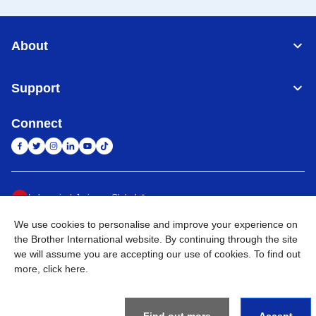
About
Support
Connect
Indonesia
Jaringan Global
We use cookies to personalise and improve your experience on
Privacy Policy
Ketentuan Penggunaan
Site Map
Kunjungi Situs Global
the Brother International website. By continuing through the site
we will assume you are accepting our use of cookies. To find out
©
2026
BROTHER INTERNATIONAL SALES INDONESIA All
more,
click here
.
Rights Reserved