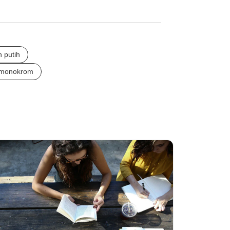
n putih
r monokrom