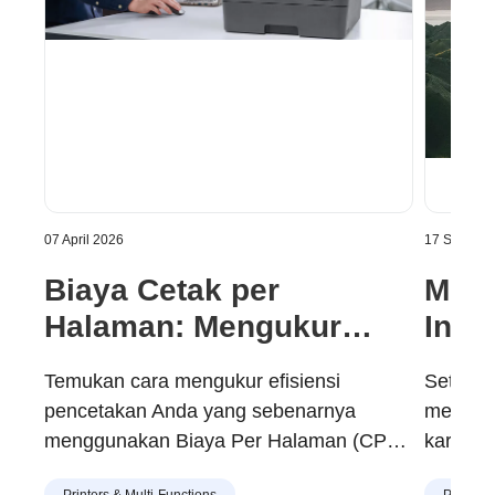
07 April 2026
17 Septemb
Biaya Cetak per
Meng
Halaman: Mengukur
Indo
Nilai Cetak Sebenarnya
Men
Temukan cara mengukur efisiensi
Setiap 
di S
pencetakan Anda yang sebenarnya
mendapa
menggunakan Biaya Per Halaman (CPP)
karena 
— indikator sebenarnya dari nilai printer.
yang di