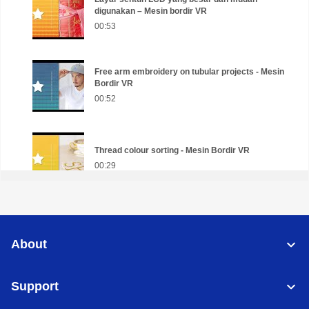
digunakan – Mesin bordir VR
00:53
Free arm embroidery on tubular projects - Mesin
Bordir VR
00:52
Thread colour sorting - Mesin Bordir VR
00:29
LED embroidery positioning marker - Mesin
Bordir VR
About
00:39
Support
Bobbin winding - Mesin Bordir VR