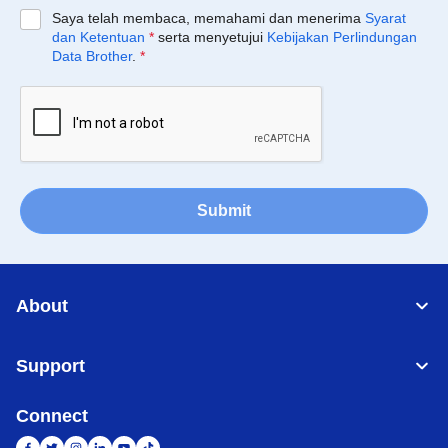
Saya telah membaca, memahami dan menerima
Syarat
dan Ketentuan
*
serta menyetujui
Kebijakan Perlindungan
Data Brother
.
*
Submit
About
Support
Connect