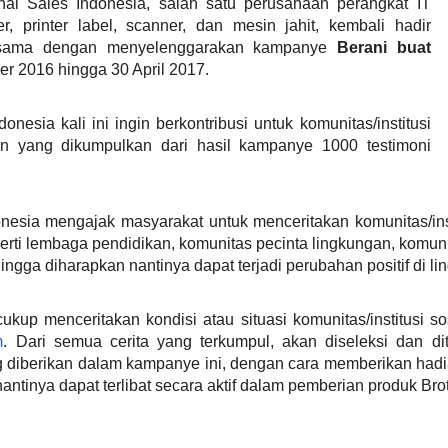
onal Sales Indonesia, salah satu perusahaan perangkat IT
, printer label, scanner, dan mesin jahit, kembali hadir
ersama dengan menyelenggarakan kampanye
Berani buat
r 2016 hingga 30 April 2017.
onesia kali ini ingin berkontribusi untuk komunitas/institusi
an yang dikumpulkan dari hasil kampanye 1000 testimoni
esia mengajak masyarakat untuk menceritakan komunitas/inst
erti lembaga pendidikan, komunitas pecinta lingkungan, komun
ngga diharapkan nantinya dapat terjadi perubahan positif di l
cukup menceritakan kondisi atau situasi komunitas/institusi
m
. Dari semua cerita yang terkumpul, akan diseleksi dan d
ng diberikan dalam kampanye ini, dengan cara memberikan had
ntinya dapat terlibat secara aktif dalam pemberian produk Brothe