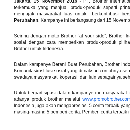
Jakarta, 15 November 2016
- PT. Brother Internati
terkemuka yang menjual produk-produk seperti printer
mengajak masyarakat luas untuk berkontribusi b
Perubahan
. Kampanye ini berlangsung dari 15 Novembe
Seiring dengan motto Brother “at your side”, Brother Ind
sosial dengan cara memberikan produk-produk pilih
Brother untuk Indonesia.
Dalam kampanye Berani Buat Perubahan, Brother Indon
Komunitas/institusi sosial yang dimaksud contohnya sep
swadaya masyarakat, koperasi, dan lain sebagainya sehi
Untuk berpartisipasi dalam kampanye ini, masyarakat 
adanya produk brother melalui
www.promobrother.co
Indonesia juga akan mengapresiasi 5 cerita terbaik ya
masing-masing 5 pemberi cerita. Pemberi cerita terbaik na