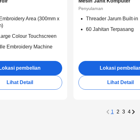
rdir
Mesin Jahit Komputer
Penyulaman
Embroidery Area (300mm x
Threader Jarum Built-in
m)
60 Jahitan Terpasang
Large Colour Touchscreen
le Embroidery Machine
Lokasi pembelian
Lokasi pembelia
Lihat Detail
Lihat Detail
1
2
3
4