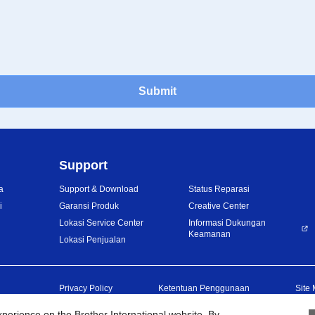
Submit
Support
a
Support & Download
Status Reparasi
i
Garansi Produk
Creative Center
Lokasi Service Center
Informasi Dukungan
Keamanan
Lokasi Penjualan
Privacy Policy
Ketentuan Penggunaan
Site
erience on the Brother International website. By