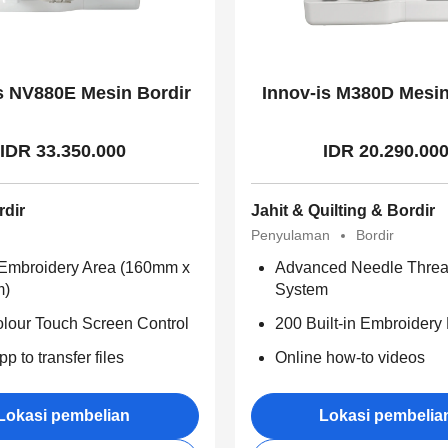
s NV880E Mesin Bordir
Innov-is M380D Mesin
IDR 33.350.000
IDR 20.290.00
rdir
Jahit & Quilting & Bordir
Penyulaman
Bordir
Embroidery Area (160mm x
Advanced Needle Threa
m)
System
olour Touch Screen Control
200 Built-in Embroidery 
p to transfer files
Online how-to videos
Lokasi pembelian
Lokasi pembelia