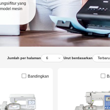
ungsi/fitur yang
 model mesin
Jumlah per halaman
Urut berdasarkan
Bandingkan
B