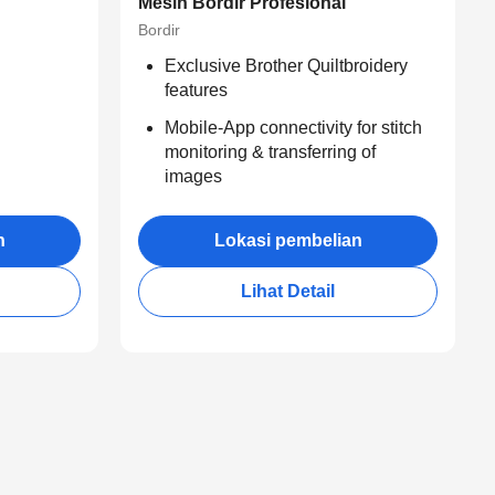
Mesin Bordir Profesional
Bordir
Exclusive Brother Quiltbroidery
features
Mobile-App connectivity for stitch
monitoring & transferring of
images
n
Lokasi pembelian
Lihat Detail