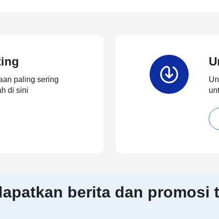
ting
U
an paling sering
Un
 di sini
un
patkan berita dan promosi t