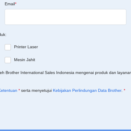
Email
*
duk:
Printer Laser
Mesin Jahit
leh Brother International Sales Indonesia mengenai produk dan layan
Ketentuan
*
serta menyetujui
Kebijakan Perlindungan Data Brother
.
*