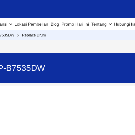
ansi
Lokasi Pembelian
Blog
Promo Hari Ini
Tentang
Hubungi k
B7535DW
Replace Drum
CP-B7535DW