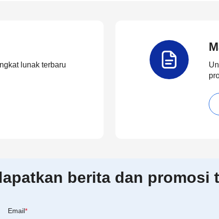
M
ngkat lunak terbaru
Un
pr
patkan berita dan promosi t
Email
*