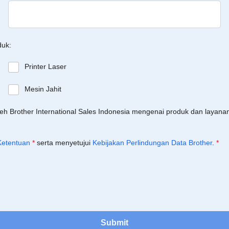
duk:
Printer Laser
Mesin Jahit
leh Brother International Sales Indonesia mengenai produk dan layan
Ketentuan
*
serta menyetujui
Kebijakan Perlindungan Data Brother
.
*
Submit