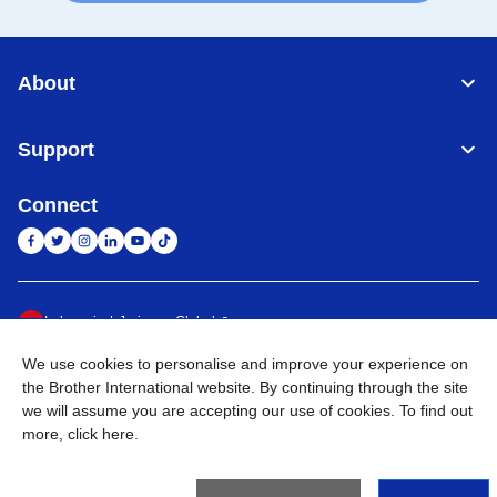
About
Support
Connect
Indonesia
Jaringan Global
We use cookies to personalise and improve your experience on
Privacy Policy
Ketentuan Penggunaan
Site Map
Kunjungi Situs Global
the Brother International website. By continuing through the site
we will assume you are accepting our use of cookies. To find out
©
2026
BROTHER INTERNATIONAL SALES INDONESIA All
more,
click here
.
Rights Reserved