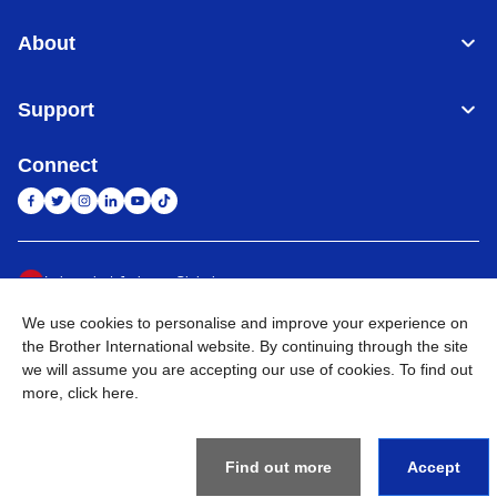
About
Support
Connect
Indonesia
Jaringan Global
We use cookies to personalise and improve your experience on
Privacy Policy
Ketentuan Penggunaan
Site Map
Kunjungi Situs Global
the Brother International website. By continuing through the site
we will assume you are accepting our use of cookies. To find out
©
2026
BROTHER INTERNATIONAL SALES INDONESIA All
more,
click here
.
Rights Reserved
Find out more
Accept