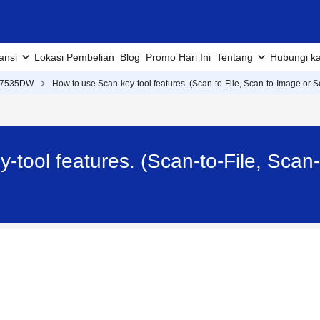
ansi
Lokasi Pembelian
Blog
Promo Hari Ini
Tentang
Hubungi k
B7535DW
How to use Scan-key-tool features. (Scan-to-File, Scan-to-Image or S
-tool features. (Scan-to-File, Scan