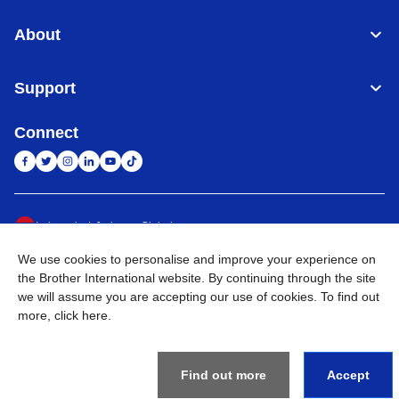
About
Support
Connect
Indonesia
Jaringan Global
We use cookies to personalise and improve your experience on
Privacy Policy
Ketentuan Penggunaan
Site Map
Kunjungi Situs Global
the Brother International website. By continuing through the site
we will assume you are accepting our use of cookies. To find out
©
2026
BROTHER INTERNATIONAL SALES INDONESIA All
more,
click here
.
Rights Reserved
Find out more
Accept