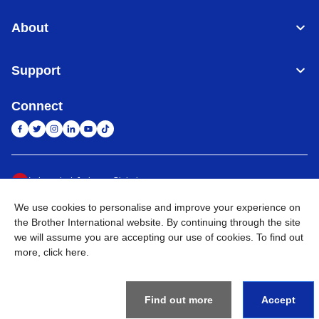
About
Support
Connect
Indonesia
Jaringan Global
We use cookies to personalise and improve your experience on
Privacy Policy
Ketentuan Penggunaan
Site Map
Kunjungi Situs Global
the Brother International website. By continuing through the site
we will assume you are accepting our use of cookies. To find out
©
2026
BROTHER INTERNATIONAL SALES INDONESIA All
more,
click here
.
Rights Reserved
Find out more
Accept