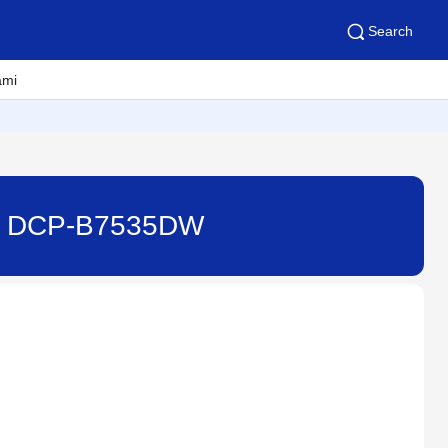
Search
ami
? - DCP-B7535DW