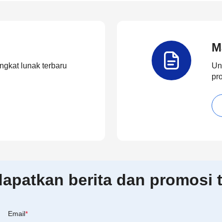
M
ngkat lunak terbaru
Un
pr
patkan berita dan promosi t
Email
*