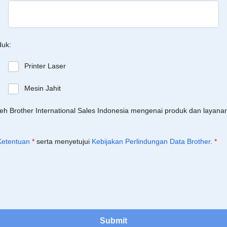
duk:
Printer Laser
Mesin Jahit
leh Brother International Sales Indonesia mengenai produk dan layan
Ketentuan
*
serta menyetujui
Kebijakan Perlindungan Data Brother
.
*
Submit