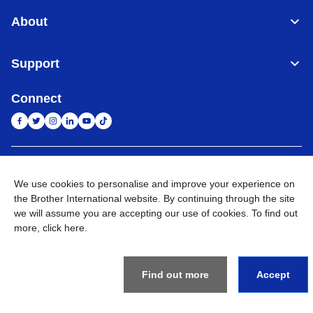
About
Support
Connect
Indonesia
Jaringan Global
We use cookies to personalise and improve your experience on
the Brother International website. By continuing through the site
Privacy Policy
Ketentuan Penggunaan
Site Map
Kunjungi Situs Global
we will assume you are accepting our use of cookies. To find out
more,
click here
.
©
2026
BROTHER INTERNATIONAL SALES INDONESIA All
Rights Reserved
Find out more
Accept