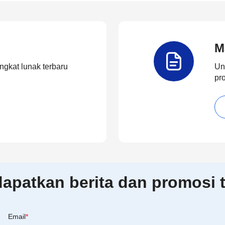
M
ngkat lunak terbaru
Un
pr
patkan berita dan promosi t
Email
*