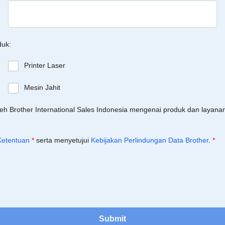
duk:
Printer Laser
Mesin Jahit
leh Brother International Sales Indonesia mengenai produk dan layan
Ketentuan
*
serta menyetujui
Kebijakan Perlindungan Data Brother
.
*
Submit