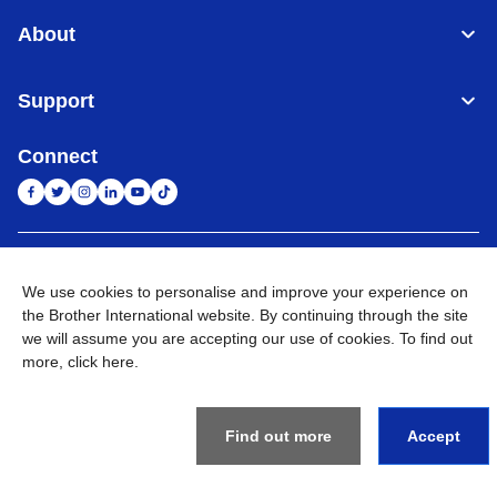
About
Support
Connect
Indonesia
Jaringan Global
We use cookies to personalise and improve your experience on
the Brother International website. By continuing through the site
Privacy Policy
Ketentuan Penggunaan
Site Map
Kunjungi Situs Global
we will assume you are accepting our use of cookies. To find out
more,
click here
.
©
2026
BROTHER INTERNATIONAL SALES INDONESIA All
Rights Reserved
Find out more
Accept