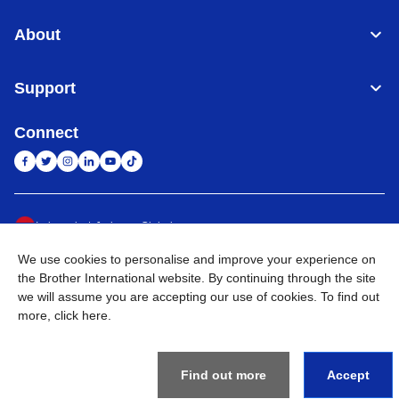
About
Support
Connect
Indonesia
Jaringan Global
We use cookies to personalise and improve your experience on
Privacy Policy
Ketentuan Penggunaan
Site Map
Kunjungi Situs Global
the Brother International website. By continuing through the site
we will assume you are accepting our use of cookies. To find out
©
2026
BROTHER INTERNATIONAL SALES INDONESIA All
more,
click here
.
Rights Reserved
Find out more
Accept