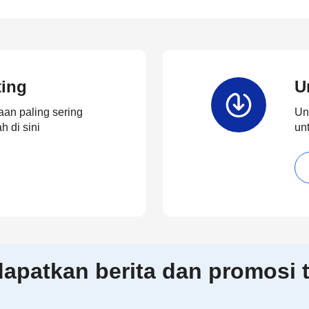
ting
U
an paling sering
Un
 di sini
un
patkan berita dan promosi t