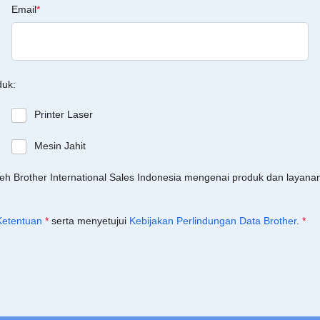
Email
*
duk:
Printer Laser
Mesin Jahit
leh Brother International Sales Indonesia mengenai produk dan layan
Ketentuan
*
serta menyetujui
Kebijakan Perlindungan Data Brother
.
*