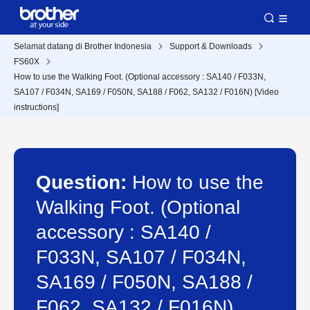
Selamat datang di Brother Indonesia
Support & Downloads
FS60X
How to use the Walking Foot. (Optional accessory : SA140 / F033N,
SA107 / F034N, SA169 / F050N, SA188 / F062, SA132 / F016N) [Video
instructions]
Question:
How to use the
Walking Foot. (Optional
accessory : SA140 /
F033N, SA107 / F034N,
SA169 / F050N, SA188 /
F062, SA132 / F016N)