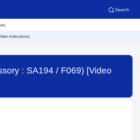
Search
ami
ideo instructions]
ssory : SA194 / F069) [Video