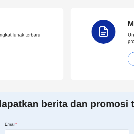
M
ngkat lunak terbaru
Un
pr
patkan berita dan promosi t
Email
*