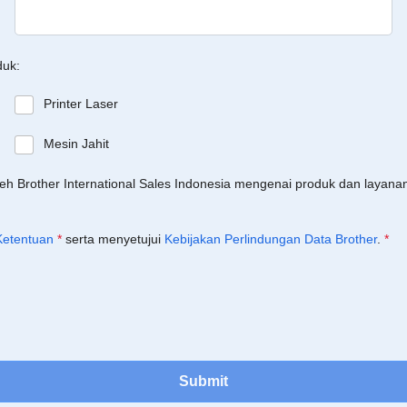
duk:
Printer Laser
Mesin Jahit
leh Brother International Sales Indonesia mengenai produk dan layan
Ketentuan
*
serta menyetujui
Kebijakan Perlindungan Data Brother
.
*
Submit