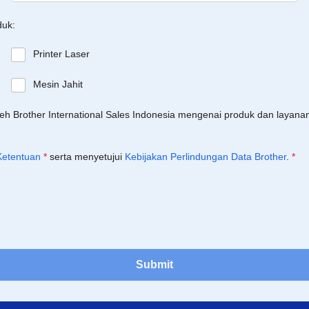
duk:
Printer Laser
Mesin Jahit
leh Brother International Sales Indonesia mengenai produk dan layan
Ketentuan
*
serta menyetujui
Kebijakan Perlindungan Data Brother
.
*
Submit