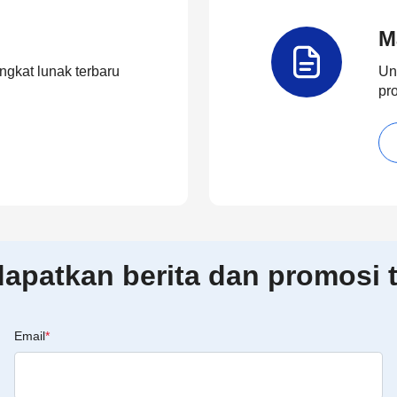
M
ngkat lunak terbaru
Un
pr
patkan berita dan promosi t
Email
*