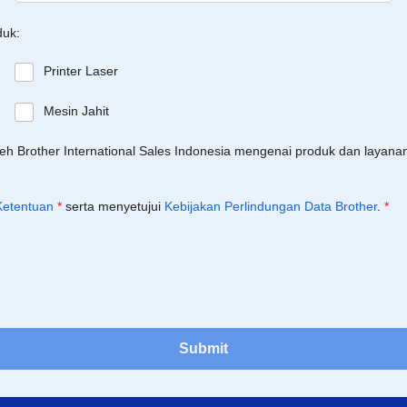
duk:
Printer Laser
Mesin Jahit
leh Brother International Sales Indonesia mengenai produk dan layan
Ketentuan
*
serta menyetujui
Kebijakan Perlindungan Data Brother
.
*
Submit