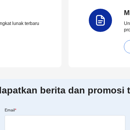
M
ngkat lunak terbaru
Un
pr
patkan berita dan promosi t
Email
*