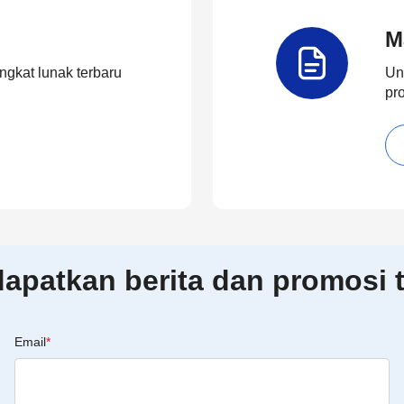
M
ngkat lunak terbaru
Un
pr
patkan berita dan promosi t
Email
*