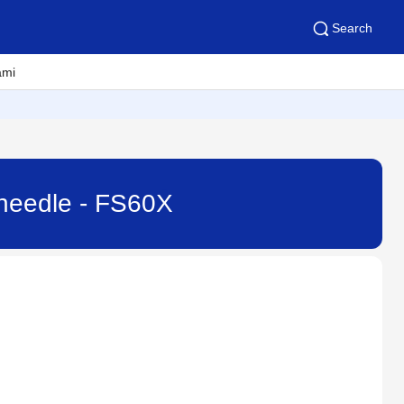
Search
ami
n needle - FS60X