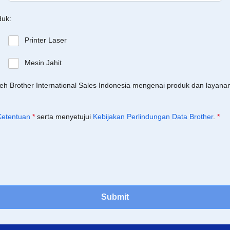
duk:
Printer Laser
Mesin Jahit
leh Brother International Sales Indonesia mengenai produk dan layan
Ketentuan
*
serta menyetujui
Kebijakan Perlindungan Data Brother
.
*
Submit