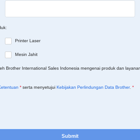
duk:
Printer Laser
Mesin Jahit
leh Brother International Sales Indonesia mengenai produk dan layan
Ketentuan
*
serta menyetujui
Kebijakan Perlindungan Data Brother
.
*
Submit