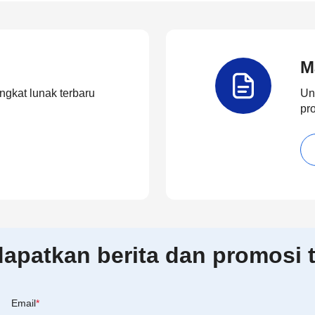
M
ngkat lunak terbaru
Un
pr
patkan berita dan promosi t
Email
*