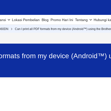
ansi
Lokasi Pembelian
Blog
Promo Hari Ini
Tentang
Hubungi k
360DN
Can I print all PDF formats from my device (Android™) using the Brothe
 formats from my device (Android™) 