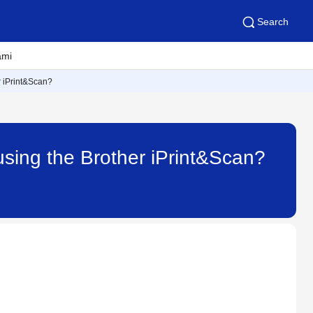
Search
ami
r iPrint&Scan?
using the Brother iPrint&Scan?