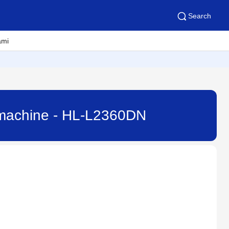
Search
ami
r machine - HL-L2360DN