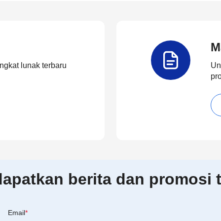
M
ngkat lunak terbaru
Un
pr
patkan berita dan promosi t
Email
*