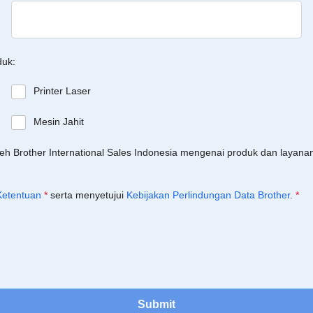
duk:
Printer Laser
Mesin Jahit
leh Brother International Sales Indonesia mengenai produk dan layan
Ketentuan
*
serta menyetujui
Kebijakan Perlindungan Data Brother
.
*
Submit