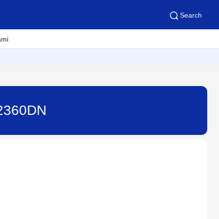
Search
ami
-L2360DN