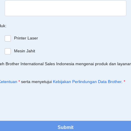
duk:
Printer Laser
Mesin Jahit
leh Brother International Sales Indonesia mengenai produk dan layan
Ketentuan
*
serta menyetujui
Kebijakan Perlindungan Data Brother
.
*
Submit