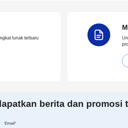
M
ngkat lunak terbaru
Un
pr
patkan berita dan promosi t
Email
*