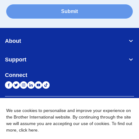
Submit
About
Support
Connect
Indonesia
Jaringan Global
We use cookies to personalise and improve your experience on
the Brother International website. By continuing through the site
Privacy Policy
Ketentuan Penggunaan
Site Map
Kunjungi Situs Global
we will assume you are accepting our use of cookies. To find out
more,
click here
.
©
2026
BROTHER INTERNATIONAL SALES INDONESIA All