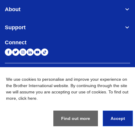
About
Support
Connect
Indonesia
Jaringan Global
We use cookies to personalise and improve your experience on
the Brother International website. By continuing through the site
Privacy Policy
Ketentuan Penggunaan
Site Map
Kunjungi Situs Global
we will assume you are accepting our use of cookies. To find out
more,
click here
.
©
2026
BROTHER INTERNATIONAL SALES INDONESIA All
Rights Reserved
Find out more
Accept