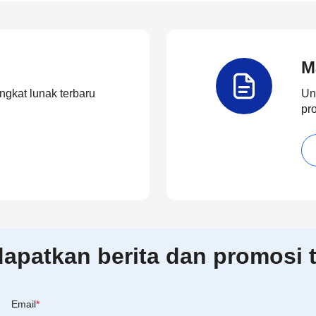
M
ngkat lunak terbaru
Un
pr
patkan berita dan promosi t
Email
*