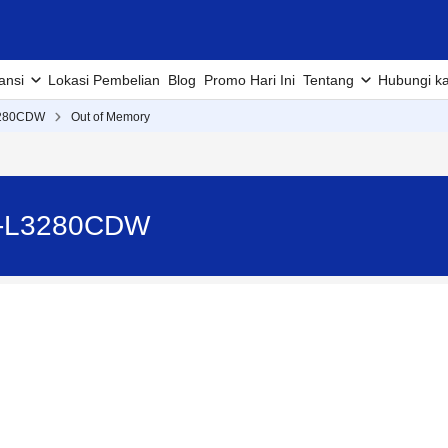
ansi
Lokasi Pembelian
Blog
Promo Hari Ini
Tentang
Hubungi k
280CDW
Out of Memory
HL-L3280CDW