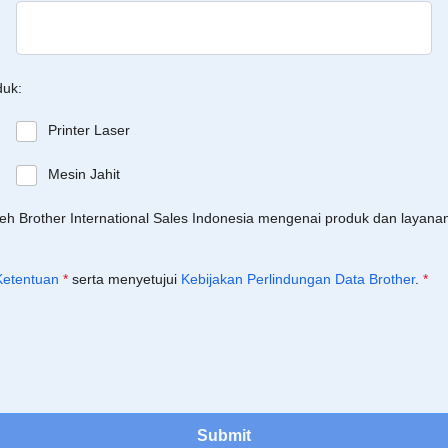
duk:
Printer Laser
Mesin Jahit
leh Brother International Sales Indonesia mengenai produk dan layan
Ketentuan
*
serta menyetujui
Kebijakan Perlindungan Data Brother
.
*
Submit