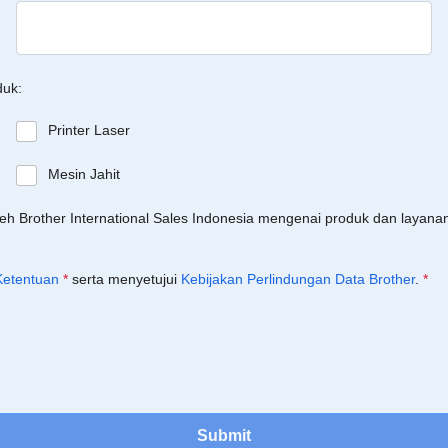
duk:
Printer Laser
Mesin Jahit
leh Brother International Sales Indonesia mengenai produk dan layan
Ketentuan
*
serta menyetujui
Kebijakan Perlindungan Data Brother
.
*
Submit