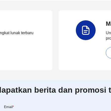
M
ngkat lunak terbaru
Un
pr
patkan berita dan promosi t
Email
*