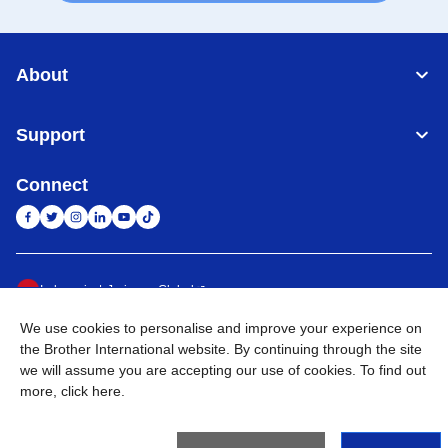
About
Support
Connect
Indonesia
Jaringan Global
We use cookies to personalise and improve your experience on
Privacy Policy
Ketentuan Penggunaan
Site Map
Kunjungi Situs Global
the Brother International website. By continuing through the site
we will assume you are accepting our use of cookies. To find out
©
2026
BROTHER INTERNATIONAL SALES INDONESIA All
more,
click here
.
Rights Reserved