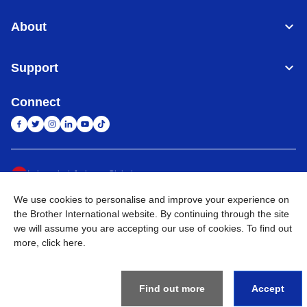
About
Support
Connect
Indonesia
Jaringan Global
We use cookies to personalise and improve your experience on
Privacy Policy
Ketentuan Penggunaan
Site Map
Kunjungi Situs Global
the Brother International website. By continuing through the site
we will assume you are accepting our use of cookies. To find out
©
2026
BROTHER INTERNATIONAL SALES INDONESIA All
more,
click here
.
Rights Reserved
Find out more
Accept