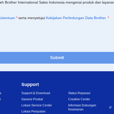
leh Brother International Sales Indonesia mengenai produk dan layan
Ketentuan
*
serta menyetujui
Kebijakan Perlindungan Data Brother
.
*
Submit
Support
a
Support & Download
Status Reparasi
i
Garansi Produk
Creative Center
Lokasi Service Center
Informasi Dukungan
Keamanan
Lokasi Penjualan