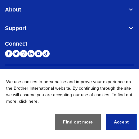
About
Support
Connect
Indonesia
Jaringan Global
We use cookies to personalise and improve your experience on
the Brother International website. By continuing through the site
Privacy Policy
Ketentuan Penggunaan
Site Map
Kunjungi Situs Global
we will assume you are accepting our use of cookies. To find out
more,
click here
.
©
2026
BROTHER INTERNATIONAL SALES INDONESIA All
Rights Reserved
Find out more
Accept