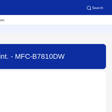
Search
ami
Print. - MFC-B7810DW