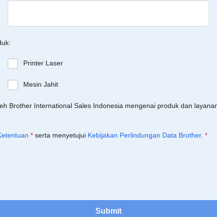
duk:
Printer Laser
Mesin Jahit
leh Brother International Sales Indonesia mengenai produk dan layan
Ketentuan
*
serta menyetujui
Kebijakan Perlindungan Data Brother
.
*
Submit