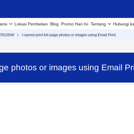
ansi
Lokasi Pembelian
Blog
Promo Hari Ini
Tentang
Hubungi k
B7810DW
I cannot print full-page photos or images using Email Print.
-page photos or images using Email 