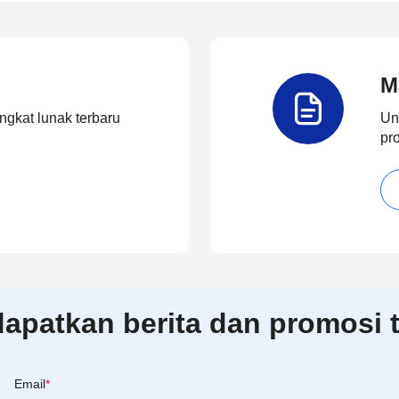
M
ngkat lunak terbaru
Un
pr
patkan berita dan promosi t
Email
*