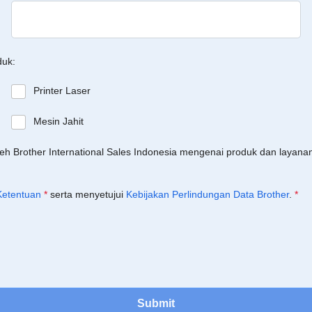
duk:
Printer Laser
Mesin Jahit
leh Brother International Sales Indonesia mengenai produk dan layan
Ketentuan
*
serta menyetujui
Kebijakan Perlindungan Data Brother
.
*
Submit