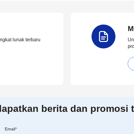
M
ngkat lunak terbaru
Un
pr
patkan berita dan promosi t
Email
*