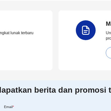
M
ngkat lunak terbaru
Un
pr
patkan berita dan promosi t
Email
*