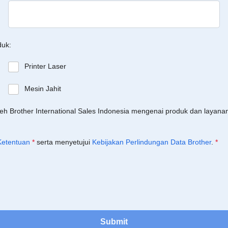
duk:
Printer Laser
Mesin Jahit
leh Brother International Sales Indonesia mengenai produk dan layan
Ketentuan
*
serta menyetujui
Kebijakan Perlindungan Data Brother
.
*
Submit