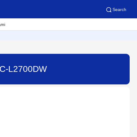
Search
ami
 MFC-L2700DW