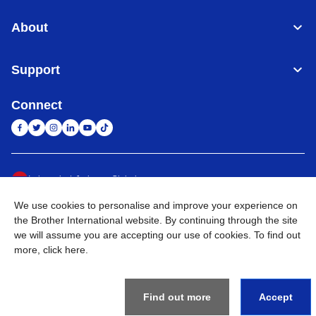
About
Support
Connect
Indonesia
Jaringan Global
We use cookies to personalise and improve your experience on
Privacy Policy
Ketentuan Penggunaan
Site Map
Kunjungi Situs Global
the Brother International website. By continuing through the site
we will assume you are accepting our use of cookies. To find out
©
2026
BROTHER INTERNATIONAL SALES INDONESIA All
more,
click here
.
Rights Reserved
Find out more
Accept