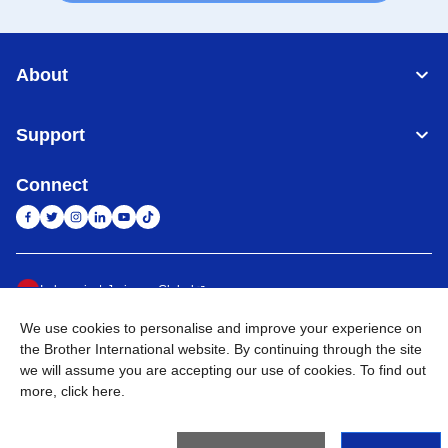
About
Support
Connect
Indonesia
Jaringan Global
We use cookies to personalise and improve your experience on
Privacy Policy
Ketentuan Penggunaan
Site Map
Kunjungi Situs Global
the Brother International website. By continuing through the site
we will assume you are accepting our use of cookies. To find out
©
2026
BROTHER INTERNATIONAL SALES INDONESIA All
more,
click here
.
Rights Reserved