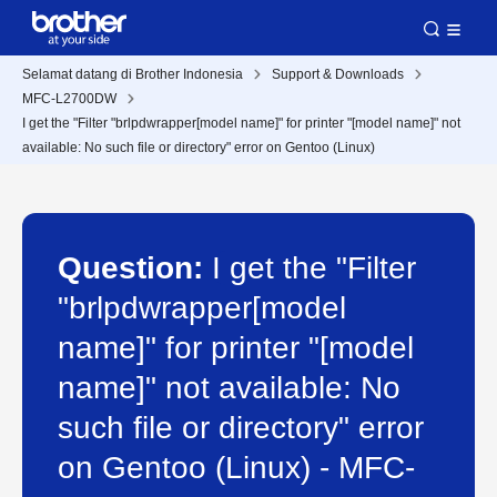
Selamat datang di Brother Indonesia
Support & Downloads
MFC-L2700DW
I get the "Filter "brlpdwrapper[model name]" for printer "[model name]" not
available: No such file or directory" error on Gentoo (Linux)
Question:
I get the "Filter
"brlpdwrapper[model
name]" for printer "[model
name]" not available: No
such file or directory" error
on Gentoo (Linux) - MFC-