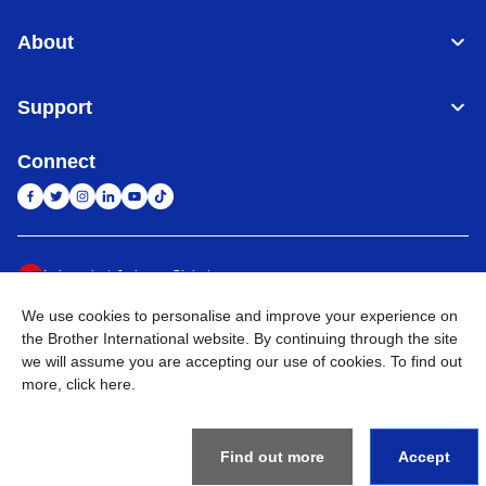
About
Support
Connect
Indonesia
Jaringan Global
We use cookies to personalise and improve your experience on
Privacy Policy
Ketentuan Penggunaan
Site Map
Kunjungi Situs Global
the Brother International website. By continuing through the site
we will assume you are accepting our use of cookies. To find out
©
2026
BROTHER INTERNATIONAL SALES INDONESIA All
more,
click here
.
Rights Reserved
Find out more
Accept