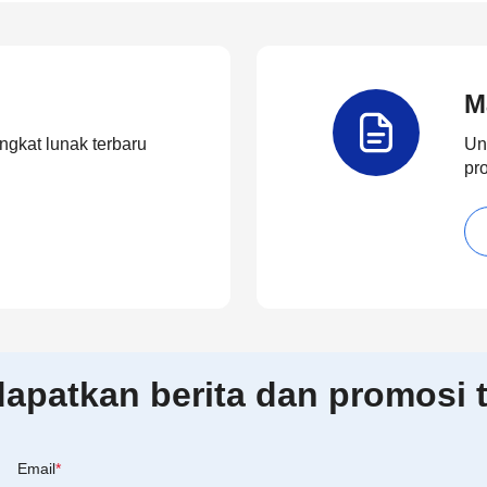
M
ngkat lunak terbaru
Un
pr
patkan berita dan promosi t
Email
*