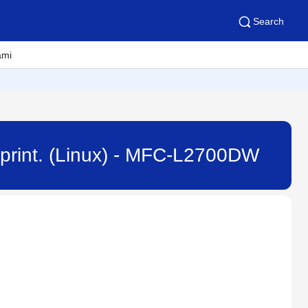
Search
ami
ot print. (Linux) - MFC-L2700DW