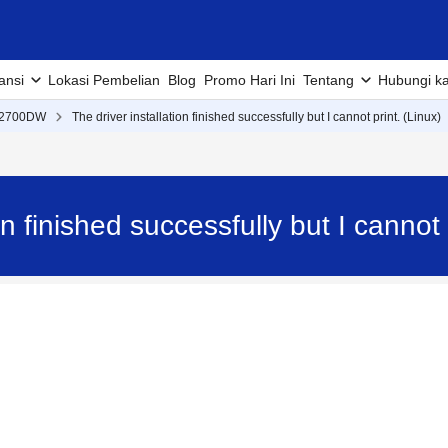
ansi
Lokasi Pembelian
Blog
Promo Hari Ini
Tentang
Hubungi k
2700DW
The driver installation finished successfully but I cannot print. (Linux)
ion finished successfully but I cann