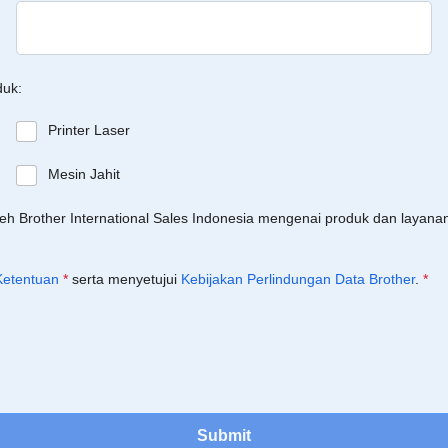
duk:
Printer Laser
Mesin Jahit
leh Brother International Sales Indonesia mengenai produk dan layan
Ketentuan
*
serta menyetujui
Kebijakan Perlindungan Data Brother
.
*
Submit