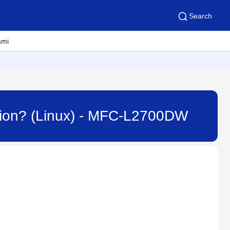
Search
ami
bution? (Linux) - MFC-L2700DW