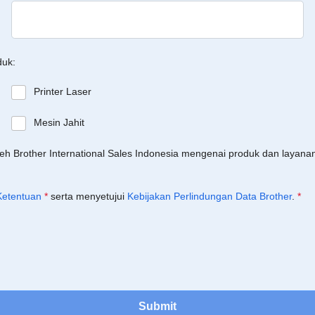
duk:
Printer Laser
Mesin Jahit
leh Brother International Sales Indonesia mengenai produk dan layan
Ketentuan
*
serta menyetujui
Kebijakan Perlindungan Data Brother
.
*
Submit