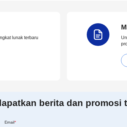
M
ngkat lunak terbaru
Un
pr
patkan berita dan promosi t
Email
*