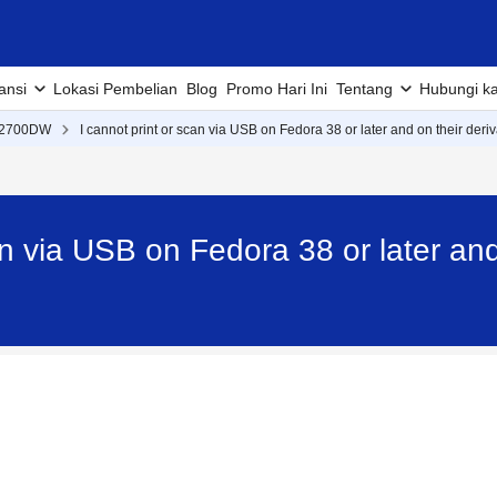
ansi
Lokasi Pembelian
Blog
Promo Hari Ini
Tentang
Hubungi k
2700DW
I cannot print or scan via USB on Fedora 38 or later and on their deriv
an via USB on Fedora 38 or later and 