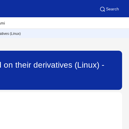
Search
ami
atives (Linux)
on their derivatives (Linux) -