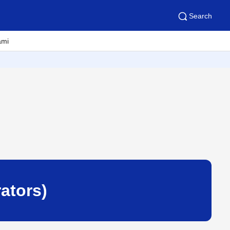
Search
ami
ators)